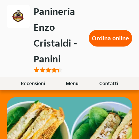
Passa
Panineria
al
contenuto
Enzo
principale
Ordina online
Cristaldi -
Panini
Recensioni
Menu
Contatti